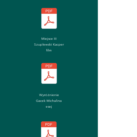
Miejsce III
Szuplewski Kacper
film
Wyróżnienie
Gacek Michalina
esej