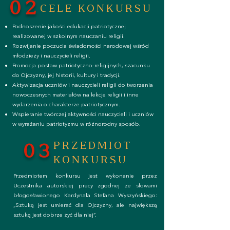
02
CELE KONKURSU
Podnoszenie jakości edukacji patriotycznej
realizowanej w szkolnym nauczaniu religii.
Rozwijanie poczucia świadomości narodowej wśród
młodzieży i nauczycieli religii.
Promocja postaw patriotyczno-religijnych, szacunku
do Ojczyzny, jej historii, kultury i tradycji.
Aktywizacja uczniów i nauczycieli religii do tworzenia
nowoczesnych materiałów na lekcje religii i inne
wydarzenia o charakterze patriotycznym.
Wspieranie twórczej aktywności nauczycieli i uczniów
w wyrażaniu patriotyzmu w różnorodny sposób.
PRZEDMIOT
03
KONKURSU
Przedmiotem konkursu jest wykonanie przez
Uczestnika autorskiej pracy zgodnej ze słowami
błogosławionego Kardynała Stefana Wyszyńskiego:
„Sztuką jest umierać dla Ojczyzny, ale największą
sztuką jest dobrze żyć dla niej”.