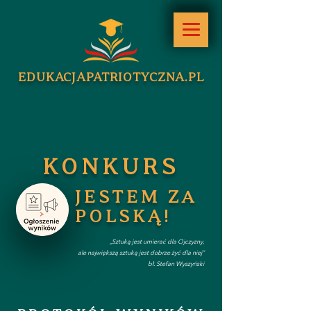
EDUKACJAPATRIOTYCZNA.PL
KONKURS
JESTEM ZA
POLSKĄ!
„Sztuką jest umierać dla Ojczyzny,
ale największą sztuką jest dobrze żyć dla niej”
bł. Stefan Wyszyński