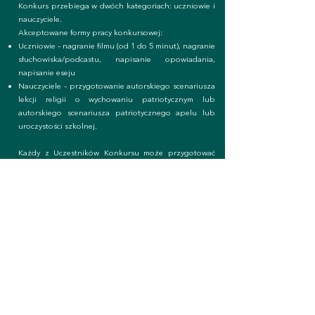
Konkurs przebiega w dwóch kategoriach: uczniowie i
nauczyciele.
Akceptowane formy pracy konkursowej:
Uczniowie – nagranie filmu (od 1 do 5 minut), nagranie
słuchowiska/podcastu, napisanie opowiadania,
napisanie eseju
Nauczyciele – przygotowanie autorskiego scenariusza
lekcji religii o wychowaniu patriotycznym lub
autorskiego scenariusza patriotycznego apelu lub
uroczystości szkolnej.
Każdy z Uczestników Konkursu może przygotować
więcej niż jedną pracę.
Każda praca konkursowa może być przygotowana
przez jedną osobę lub zespół. Jednak na zgłoszeniu
pracy konkursowej Uczestnik jako autor
słuchowiska/podcastu, filmu, może być tylko jeden i
to on ewentualnie zostanie nagrodzony.
Każdy element użyty w pracy, niebędący własnością
Uczestnika - autora pracy konkursowej (typu: film,
zdjęcie, muzyka, teksty) powinien być opisany na
końcu pracy źródłem, z którego autor korzystał.
Niedotrzymanie tego wymogu może skutkować