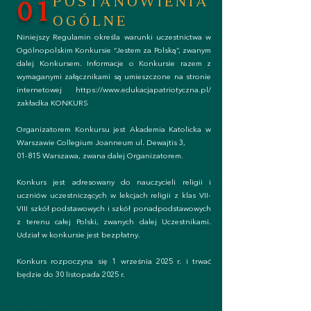
POSTANOWIENIA
01
OGÓLNE
Niniejszy Regulamin określa warunki uczestnictwa w
Ogólnopolskim Konkursie “Jestem za Polską”, zwanym
dalej Konkursem. Informacje o Konkursie razem z
wymaganymi załącznikami są umieszczone na stronie
internetowej
https://www.edukacjapatriotyczna.pl/
zakładka KONKURS
Organizatorem Konkursu jest Akademia Katolicka w
Warszawie Collegium Joanneum ul. Dewajtis 3,
01-815 Warszawa, zwana dalej Organizatorem.
Konkurs jest adresowany do nauczycieli religii i
uczniów uczestniczących w lekcjach religii z klas VII-
VIII szkół podstawowych i szkół ponadpodstawowych
z terenu całej Polski, zwanych dalej Uczestnikami.
Udział w konkursie jest bezpłatny.
Konkurs rozpoczyna się 1 września 2025 r. i trwać
będzie do 30 listopada 2025 r.