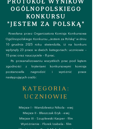
PROTOKÓŁ WYNIKÓW
OGÓLNOPOLSKIEGO
KONKURSU
"JESTEM ZA POLSKĄ"
Powołana przez Organizatora Komisja Konkursowa
Ogólnopolskiego Konkursu „Jestem za Polską” w dniu
10 grudnia 2025 roku stwierdziła, iż na konkurs
wpłynęły 23 prace w dwóch kategoriach: uczniowie –
15 prac oraz nauczyciele – 8 prac.
Po przeanalizowaniu wszystkich prac pod kątem
zgodności z kryteriami konkursowymi komisja
postanowiła nagrodzić i wyróżnić prace
następujących osób:
KATEGORIA:
UCZNIOWIE
Miejsce I - Wandzlewicz Nikola - esej
Miejsce II - Błaszczak Eryk - esej
Miejsce III - Szuplewski Kacper - film​​
Wyróżnienie - Florek Izabela - film