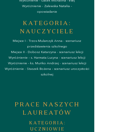
Wyróżnienie - Gacek Michalina - esej
Wyróżnienie - Zalewska Natalia –
opowiadanie
KATEGORIA:
NAUCZYCIELE
Miejsce I - Trzos-Mularczyk Anna - scenariusz
przedstawienia szkolnego
Miejsce II - Dobosz Katarzyna - scenariusz lekcji
Wyróżnienie – s. Harmata Lucyna - scenariusz lekcji
Wyróżnienie – ks. Muńko Andrzej - scenariusz lekcji
Wyróżnienie - Staszek Bożena – scenariusz uroczystości
szkolnej
PRACE NASZYCH
LAUREATÓW
KATEGORIA:
UCZNIOWIE