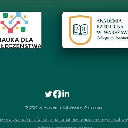
© 2024 by Akademia Katolicka w Warszawie
lityka prywatności - Informacja na temat przetwarzania danych osobow