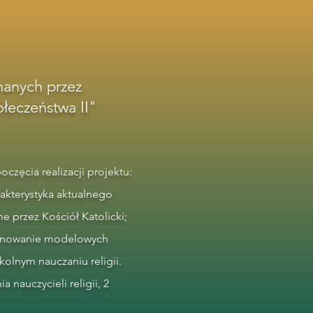
nanych przez
łeczeństwa II"
częcia realizacji projektu:
rakterystyka aktualnego
ne przez Kościół Katolicki;
roponowanie modelowych
kolnym nauczaniu religii.
 nauczycieli religii, 2