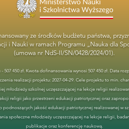
inansowany ze środków budżetu państwa, przyz
acji i Nauki w ramach Programu „Nauka dla Spo
(umowa nr NdS-II/SN/0428/2024/01).
- 507 450 zł. Kwota dofinansowania wynosi 507 450 zł. Data rozpo
zenia realizacji projektu: 2027-04-29. Cele projektu to min. cha
iej młodzieży szkolnej uczęszczającej na lekcje religii realizowa
ekcji religii jako przestrzeni edukacji patriotycznej oraz zap
ub podnoszących jakość edukacji patriotycznej realizowanej w sz
ia społeczne młodzieży uczęszczającej na lekcje religii, badania
publikacje oraz konferencję naukową.